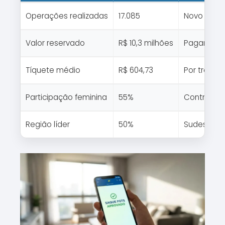
Operações realizadas
17.085
Novo Dese
Valor reservado
R$ 10,3 milhões
Pagamento
Tíquete médio
R$ 604,73
Por trabal
Participação feminina
55%
Contratos 
Região líder
50%
Sudeste