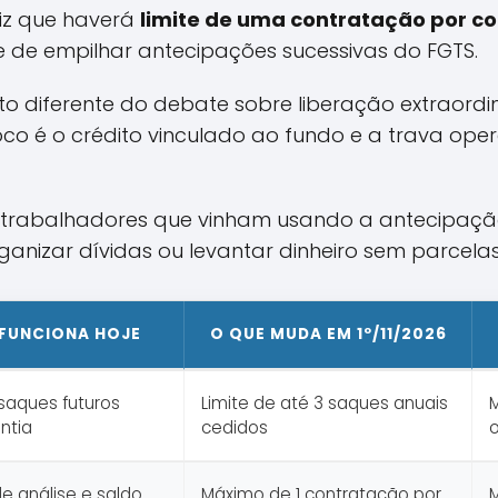
diz que haverá
limite de uma contratação por 
de de empilhar antecipações sucessivas do FGTS.
 diferente do debate sobre liberação extraordin
 foco é o crédito vinculado ao fundo e a trava op
a trabalhadores que vinham usando a antecipaç
anizar dívidas ou levantar dinheiro sem parcelas
FUNCIONA HOJE
O QUE MUDA EM 1º/11/2026
saques futuros
Limite de até 3 saques anuais
ntia
cedidos
 análise e saldo
Máximo de 1 contratação por