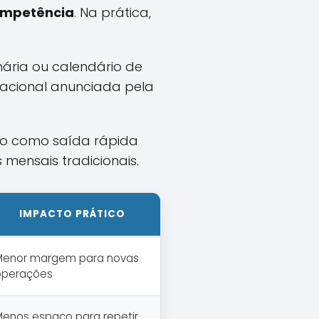
competência
. Na prática,
ária ou calendário de
eracional anunciada pela
ão como saída rápida
 mensais tradicionais.
IMPACTO PRÁTICO
Menor margem para novas
operações
Menos espaço para repetir