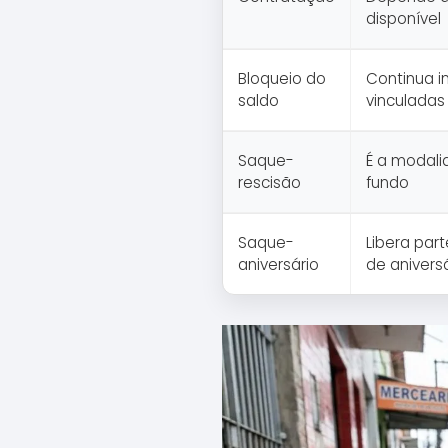
disponível
Bloqueio do
Continua i
saldo
vinculadas
Saque-
É a modal
rescisão
fundo
Saque-
Libera par
aniversário
de anivers