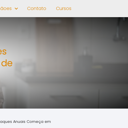
çãoes
Contato
Cursos
es
 de
3 Saques Anuais Começa em