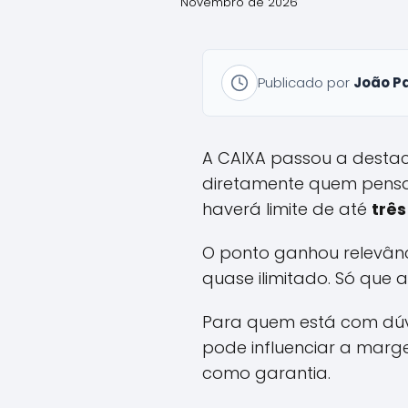
Novembro de 2026
Publicado por
João P
A CAIXA passou a desta
diretamente quem pensa 
haverá limite de até
trê
O ponto ganhou relevânc
quase ilimitado. Só que 
Para quem está com dúvi
pode influenciar a mar
como garantia.