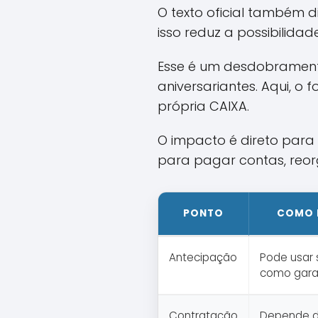
O texto oficial também 
isso reduz a possibilida
Esse é um desdobramento
aniversariantes. Aqui, o
própria CAIXA.
O impacto é direto par
para pagar contas, reorg
PONTO
COMO 
Antecipação
Pode usar 
como gara
Contratação
Depende de