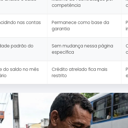
competência
c
ncidindo nas contas
Permanece como base da
garantia
i
idade padrão do
Sem mudança nessa página
específica
te do saldo no mês
Crédito atrelado fica mais
P
ário
restrito
e