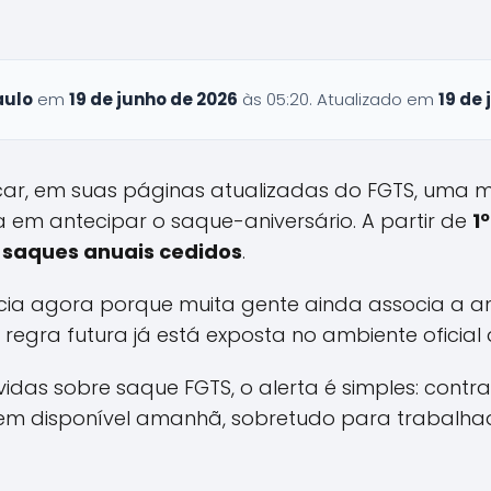
aulo
em
19 de junho de 2026
às 05:20. Atualizado em
19 de
car, em suas páginas atualizadas do FGTS, uma
em antecipar o saque-aniversário. A partir de
1
s saques anuais cedidos
.
ia agora porque muita gente ainda associa a a
a regra futura já está exposta no ambiente oficia
das sobre saque FGTS, o alerta é simples: contr
gem disponível amanhã, sobretudo para trabalha