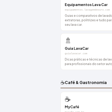
Equipamentos Lava Car
equipamentos.lavagemdeouro.com
Guias e comparativos de lavado
extratoras, politrizes e tudo pa
seu lava car.
🚿
Guia LavaCar
guialavacar.com
Dicas práticas e técnicas de l
para profissionais do setor au
☕
Café & Gastronomia
☕
MyCafé