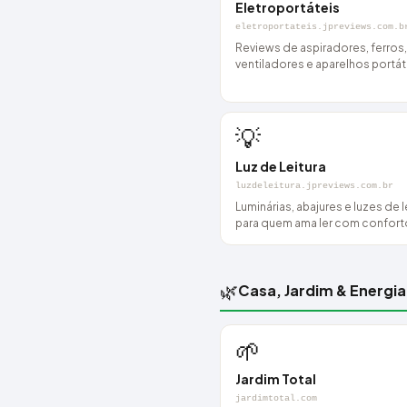
Eletroportáteis
eletroportateis.jpreviews.com.b
Reviews de aspiradores, ferros,
ventiladores e aparelhos portát
💡
Luz de Leitura
luzdeleitura.jpreviews.com.br
Luminárias, abajures e luzes de l
para quem ama ler com confort
🌿
Casa, Jardim & Energia
🌱
Jardim Total
jardimtotal.com