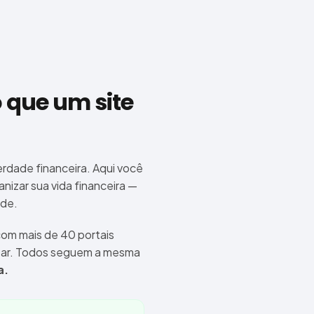
 que um site
erdade financeira. Aqui você
nizar sua vida financeira —
ade.
om mais de 40 portais
star. Todos seguem a mesma
a.