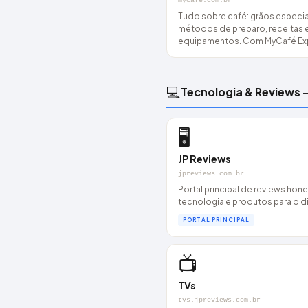
mycafe.com.br
Tudo sobre café: grãos especia
métodos de preparo, receitas 
equipamentos. Com MyCafé Expe
💻
Tecnologia & Reviews 
🖥️
JP Reviews
jpreviews.com.br
Portal principal de reviews hon
tecnologia e produtos para o dia
PORTAL PRINCIPAL
📺
TVs
tvs.jpreviews.com.br