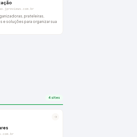
zação
ao.jpreviews.com.br
ganizadoras, prateleiras,
s e soluções para organizar sua
4 sites
→
ares
s.com.br