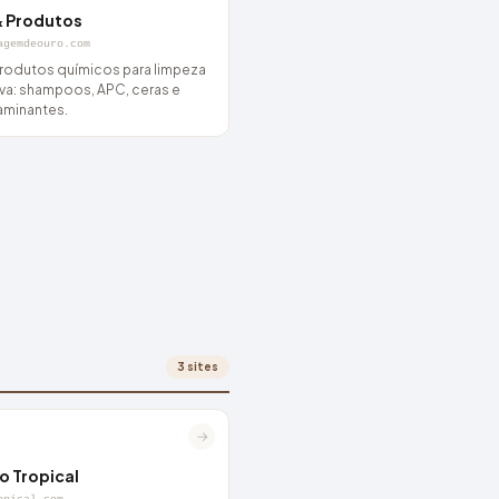
& Produtos
agemdeouro.com
produtos químicos para limpeza
va: shampoos, APC, ceras e
minantes.
3 sites
→
 Tropical