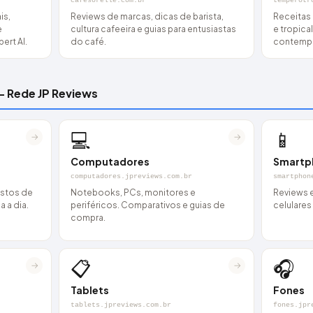
cafesorelle.com.br
temperotr
is,
Reviews de marcas, dicas de barista,
Receitas a
e
cultura cafeeira e guias para entusiastas
e tropical
rt AI.
do café.
contemp
— Rede JP Reviews
💻
📱
→
→
Computadores
Smartp
computadores.jpreviews.com.br
smartphon
estos de
Notebooks, PCs, monitores e
Reviews 
 a dia.
periféricos. Comparativos e guias de
celulare
compra.
📋
🎧
→
→
Tablets
Fones
tablets.jpreviews.com.br
fones.jpr