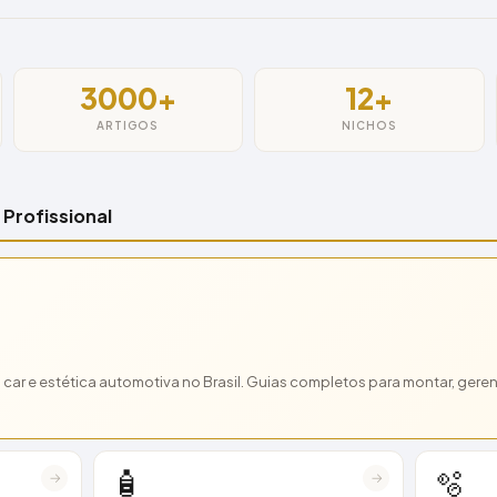
3000+
12+
ARTIGOS
NICHOS
Profissional
car e estética automotiva no Brasil. Guias completos para montar, gerenci
🧴
🫧
→
→