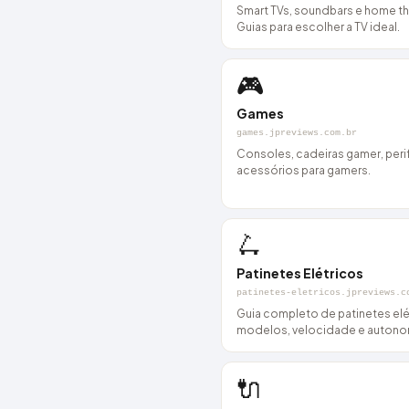
Smart TVs, soundbars e home th
Guias para escolher a TV ideal.
🎮
Games
games.jpreviews.com.br
Consoles, cadeiras gamer, peri
acessórios para gamers.
🛴
Patinetes Elétricos
patinetes-eletricos.jpreviews.c
Guia completo de patinetes elé
modelos, velocidade e autono
🔌