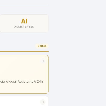
AI
ASSISTENTES
5 sites
→
ar e lucrar. Assistente AI 24h.
→