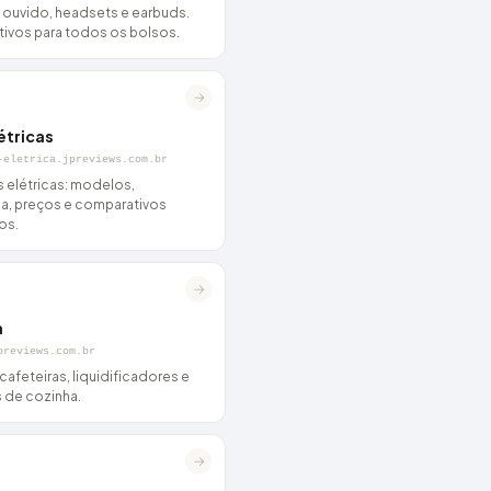
 ouvido, headsets e earbuds.
ivos para todos os bolsos.
→
étricas
-eletrica.jpreviews.com.br
s elétricas: modelos,
a, preços e comparativos
os.
→
a
previews.com.br
, cafeteiras, liquidificadores e
s de cozinha.
→