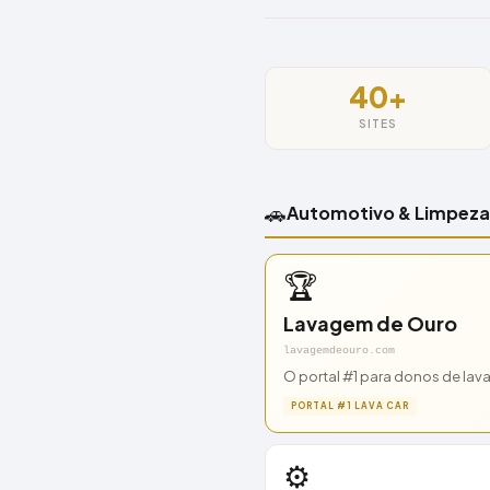
40+
SITES
🚗
Automotivo & Limpeza 
🏆
Lavagem de Ouro
lavagemdeouro.com
O portal #1 para donos de lava 
PORTAL #1 LAVA CAR
⚙️