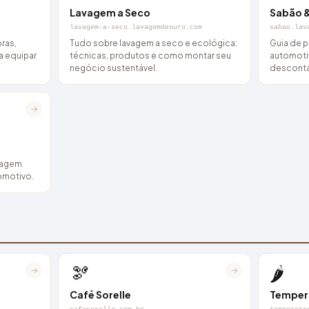
Lavagem a Seco
Sabão 
lavagem-a-seco.lavagemdeouro.com
sabao.lav
ras,
Tudo sobre lavagem a seco e ecológica:
Guia de 
ra equipar
técnicas, produtos e como montar seu
automoti
negócio sustentável.
desconta
→
avagem
tomotivo.
🫘
🌶️
→
→
Café Sorelle
Tempero