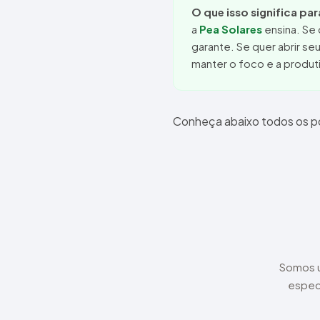
O que isso significa pa
a
Pea Solares
ensina. Se 
garante. Se quer abrir se
manter o foco e a produt
Conheça abaixo todos os po
Somos u
espec