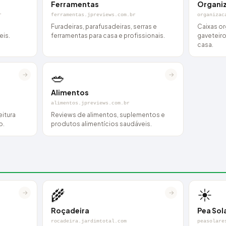
Ferramentas
Organi
r
ferramentas.jpreviews.com.br
organizac
Furadeiras, parafusadeiras, serras e
Caixas or
eis.
ferramentas para casa e profissionais.
gaveteiro
casa.
🥗
→
→
Alimentos
alimentos.jpreviews.com.br
eitura
Reviews de alimentos, suplementos e
o.
produtos alimentícios saudáveis.
🌾
☀️
→
→
Roçadeira
Pea Sol
rocadeira.jardimtotal.com
peasolare