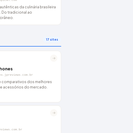
opical.com
utênticas da culinária brasileira
. Do tradicional ao
orâneo.
17 sites
→
hones
es.jpreviews.com.br
e comparativos dos melhores
s e acessórios do mercado.
→
eviews.com.br