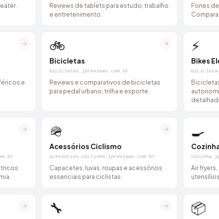
eater.
Reviews de tablets para estudo, trabalho
Fones de
e entretenimento.
Comparat
🚲
⚡
→
→
Bicicletas
Bikes El
bicicletas.jpreviews.com.br
bicicleta
féricos e
Reviews e comparativos de bicicletas
Bicicleta
para pedal urbano, trilha e esporte.
autonomi
detalhad
🪖
🍳
→
→
Acessórios Ciclismo
Cozinh
om.br
acessorios-ciclismo.jpreviews.com.br
cozinha.j
tricos:
Capacetes, luvas, roupas e acessórios
Air fryers
mia.
essenciais para ciclistas.
utensílio
🔧
📦
→
→