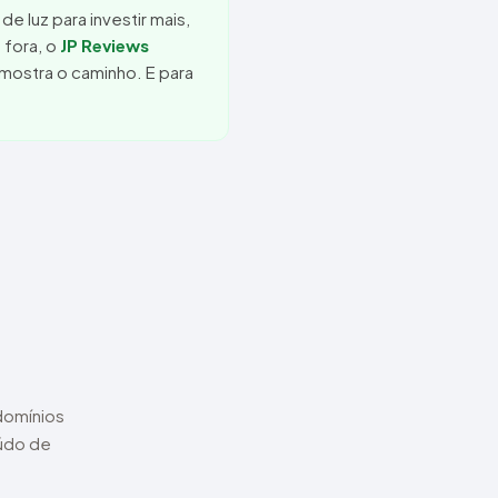
e luz para investir mais,
 fora, o
JP Reviews
mostra o caminho. E para
domínios
údo de