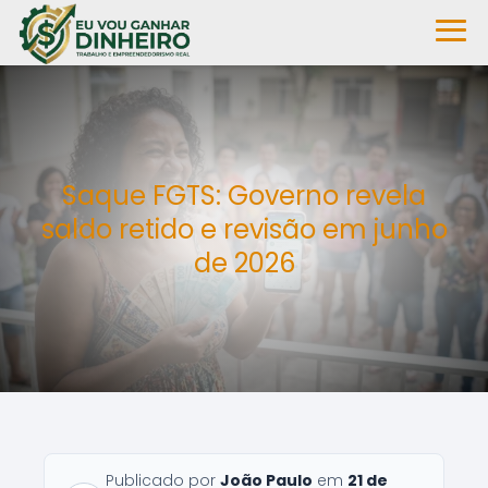
Saque FGTS: Governo revela
saldo retido e revisão em junho
de 2026
Publicado por
João Paulo
em
21 de