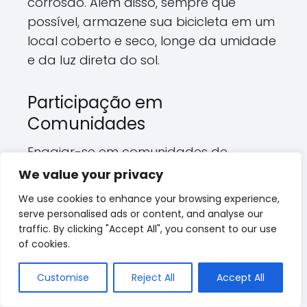
corrosão. Além disso, sempre que
possível, armazene sua bicicleta em um
local coberto e seco, longe da umidade
e da luz direta do sol.
Participação em
Comunidades
Engajar-se em comunidades de
entusiastas de bicicletas pode trazer
We value your privacy
muitos benefícios. Participar de feiras de
We use cookies to enhance your browsing experience,
antiguidades ou grupos de restauração
serve personalised ads or content, and analyse our
pode fornecer dicas valiosas sobre a
traffic. By clicking "Accept All", you consent to our use
of cookies.
manutenção e cuidados com seu
modelo específico. Além disso, você
Customise
Reject All
Accept All
pode trocar experiências com outros
colecionadores de antiguidades,