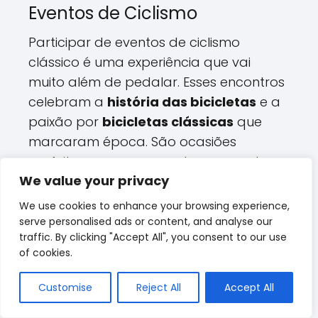
Eventos de Ciclismo
Participar de eventos de ciclismo
clássico é uma experiência que vai
muito além de pedalar. Esses encontros
celebram a
história das bicicletas
e a
paixão por
bicicletas clássicas
que
marcaram época. São ocasiões
perfeitas para se conectar com outros
We value your privacy
entusiastas, compartilhar histórias e
admirar
bicicletas famosas
que têm
We use cookies to enhance your browsing experience,
um lugar especial no coração dos
serve personalised ads or content, and analyse our
traffic. By clicking "Accept All", you consent to our use
colecionadores. No presente, eventos
of cookies.
como passeios, competições e
exposições estão se tornando cada vez
Customise
Reject All
Accept All
mais populares, atraindo tanto ciclistas