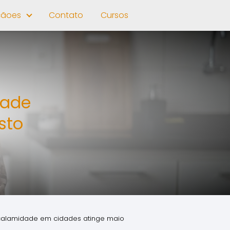
çãoes
Contato
Cursos
dade
sto
 calamidade em cidades atinge maio