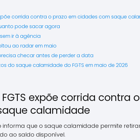
S expõe corrida contra o prazo em cidades com saque ca
uanto pode sacar agora
sem ir à agência
oltou ao radar em maio
precisa checar antes de perder a data
azos do saque calamidade do FGTS em maio de 2026
do FGTS expõe corrida contra 
saque calamidade
do informa que o saque calamidade permite retira
ado ao saldo disponível.