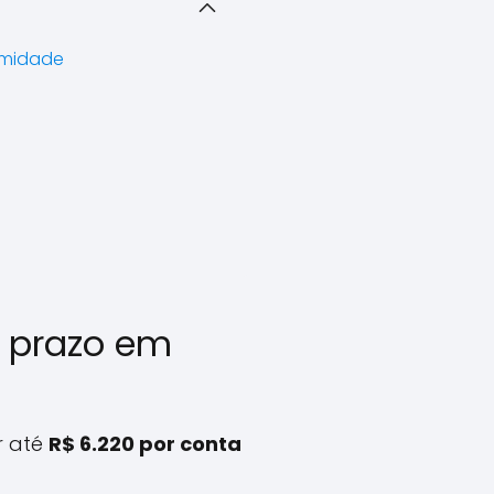
lamidade
o prazo em
r até
R$ 6.220 por conta