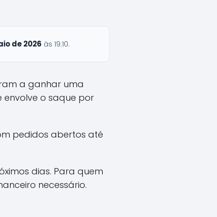
aio de 2026
às 19:10.
taram a ganhar uma
e envolve o saque por
 com pedidos abertos até
róximos dias. Para quem
nanceiro necessário.