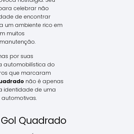
 para celebrar não
lidade de encontrar
ia um ambiente rico em
om muitos
e manutenção.
nas por suas
a automobilística do
carros que marcaram
Quadrado
não é apenas
o a identidade de uma
 automotivas.
o Gol Quadrado