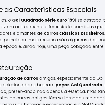
e as Características Especiais
los, o
Gol Quadrado série ouro 1991
se destaca 
 traz um acabamento diferenciado, com itens que
adores e amantes de
carros clássicos brasileiros
o painel com mais recursos são algumas das ino
a época e, ainda hoje, uma peça cobiçada entre 
stauração
uração de carros
antigos, especialmente do Gol
tos colecionadores buscam
peças Gol Quadrado
p
tado, preservando não apenas a estética, mas ta
ntos de carros antigos têm se tornado uma opor
ilhem suas histórias e experiências, e o Gol Qua