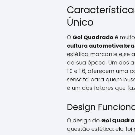
Característic
Único
O
Gol Quadrado
é muito
cultura automotiva bras
estética marcante e se 
da sua época. Um dos as
1.0 e 1.6, oferecem uma
sensata para quem busca
é um dos fatores que f
Design Funciona
O design do
Gol Quadr
questão estética; ela fo