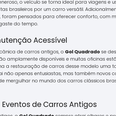
oso, o veículo se torna ideal para viagens e uso 
as brasileiros por um carro versátil. Adicionalm
s, foram pensados para oferecer conforto, com m
sgaste do tempo.
utenção Acessível
cânica de carros antigos, o
Gol Quadrado
se des
o amplamente disponíveis e muitas oficinas est
rna a restauração de carros desse modelo uma 
atrai não apenas entusiastas, mas também novos 
e mergulhar no mundo dos carros clássicos bras
Eventos de Carros Antigos
tigos, o
Gol Quadrado
sempre atrai olhares e pr