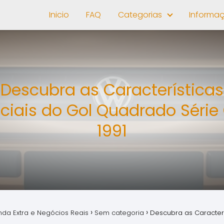
Inicio
FAQ
Categorias
Informa
Descubra as Características
ciais do Gol Quadrado Série
1991
nda Extra e Negócios Reais
Sem categoria
Descubra as Caracter