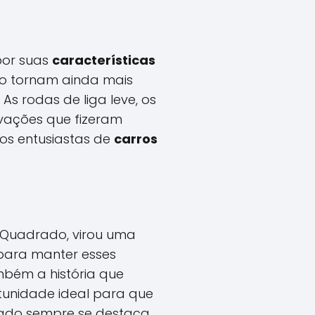
por suas
características
 o tornam ainda mais
. As rodas de liga leve, os
vações que fizeram
os entusiastas de
carros
 Quadrado, virou uma
ara manter esses
mbém a história que
tunidade ideal para que
drado sempre se destaca,