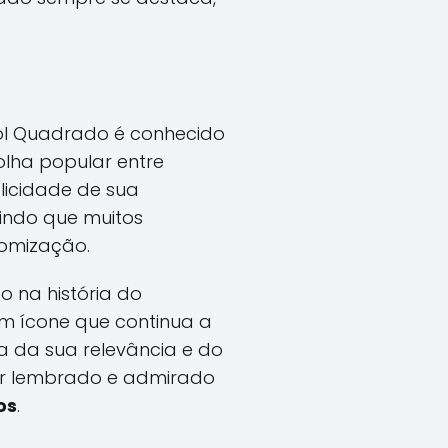
ol Quadrado é conhecido
olha popular entre
licidade de sua
indo que muitos
tomização.
 na história do
um ícone que continua a
a da sua relevância e do
ser lembrado e admirado
os
.