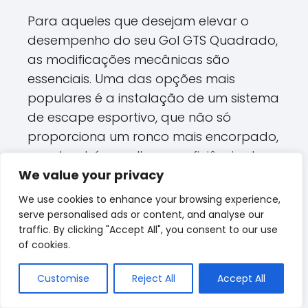
Para aqueles que desejam elevar o
desempenho do seu Gol GTS Quadrado,
as modificações mecânicas são
essenciais. Uma das opções mais
populares é a instalação de um sistema
de escape esportivo, que não só
proporciona um ronco mais encorpado,
mas também melhora a eficiência do
We value your privacy
motor. Outra modificação bastante
procurada é a troca do filtro de ar por
We use cookies to enhance your browsing experience,
um modelo de alta performance, que
serve personalised ads or content, and analyse our
traffic. By clicking "Accept All", you consent to our use
pode aumentar a potência e a
of cookies.
eficiência do combustível.
Customise
Reject All
Accept All
Sistema de Escape Esportivo:
Aumenta a performance e dá um