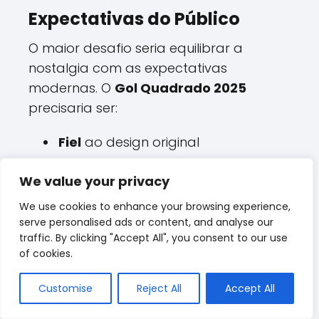
Expectativas do Público
O maior desafio seria equilibrar a
nostalgia com as expectativas
modernas. O
Gol Quadrado 2025
precisaria ser:
Fiel
ao design original
Moderno
em tecnologia e
We value your privacy
segurança
We use cookies to enhance your browsing experience,
Acessível
para o consumidor
serve personalised ads or content, and analyse our
brasileiro
traffic. By clicking "Accept All", you consent to our use
of cookies.
A Experiência de Dirigir
Customise
Reject All
Accept All
um Gol Quadrado 2025