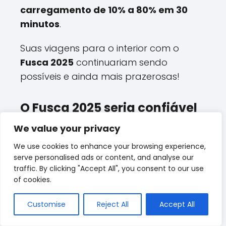
carregamento de 10% a 80% em 30
minutos
.
Suas viagens para o interior com o
Fusca 2025
continuariam sendo
possíveis e ainda mais prazerosas!
O Fusca 2025 seria confiável
como o original?
We value your privacy
Menos peças móveis
(motor elétrico é
We use cookies to enhance your browsing experience,
muito mais simples),
tecnologia alemã
serve personalised ads or content, and analyse our
traffic. By clicking "Accept All", you consent to our use
comprovada e
testes rigorosos
de
of cookies.
durabilidade.
Customise
Reject All
Accept All
O
Fusca 2025
seria ainda mais confiável
que o original, com a vantagem de