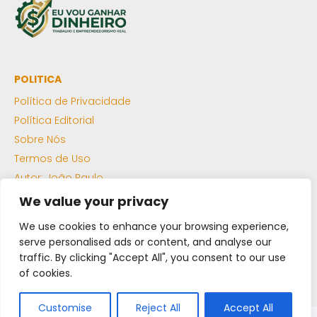
POLITICA
Política de Privacidade
Política Editorial
Sobre Nós
Termos de Uso
Autor: João Paulo
LLMS Txt
We value your privacy
Sitemap XML
We use cookies to enhance your browsing experience,
serve personalised ads or content, and analyse our
traffic. By clicking "Accept All", you consent to our use
TODOS DIREITOS RESERVADOS
of cookies.
@vouganhardinheiro.com.br
Customise
Reject All
Accept All