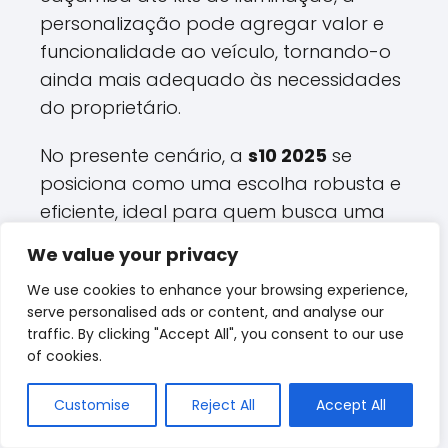
personalização pode agregar valor e
funcionalidade ao veículo, tornando-o
ainda mais adequado às necessidades
do proprietário.
No presente cenário, a
s10 2025
se
posiciona como uma escolha robusta e
eficiente, ideal para quem busca uma
caminhonete que alie desempenho,
We value your privacy
conforto e tecnologia. Com isso, ela não
We use cookies to enhance your browsing experience,
apenas atende às exigências do
serve personalised ads or content, and analyse our
trabalho pesado, mas também
traffic. By clicking "Accept All", you consent to our use
proporciona uma experiência de
of cookies.
direção agradável e segura.
Customise
Reject All
Accept All