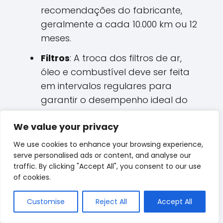
recomendações do fabricante,
geralmente a cada 10.000 km ou 12
meses.
Filtros
: A troca dos filtros de ar,
óleo e combustível deve ser feita
em intervalos regulares para
garantir o desempenho ideal do
motor.
We value your privacy
Verificação de fluidos
: É
We use cookies to enhance your browsing experience,
importante checar periodicamente
serve personalised ads or content, and analyse our
os níveis de fluido de freio, líquido
traffic. By clicking "Accept All", you consent to our use
de arrefecimento e fluido de
of cookies.
direção hidráulica.
Customise
Reject All
Accept All
Cuidados com os Pneus