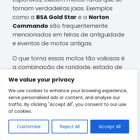
tornam verdadeiras joias. Exemplos
como a
BSA Gold Star
e a
Norton
Commando
são frequentemente
mencionados em feiras de antiguidade
e eventos de motos antigas.
O que torna essas motos tão valiosas é
a combinação de raridade, estado de
conservação e a demanda crescente
We value your privacy
entre os colecionadores.
We use cookies to enhance your browsing experience,
serve personalised ads or content, and analyse our
Para aqueles que estão considerando
traffic. By clicking "Accept All", you consent to our use
como restaurar moto antiga
, isso pode
of cookies.
significar uma valorização significativa
no investimento ao longo do tempo.
Customise
Reject All
Accept All