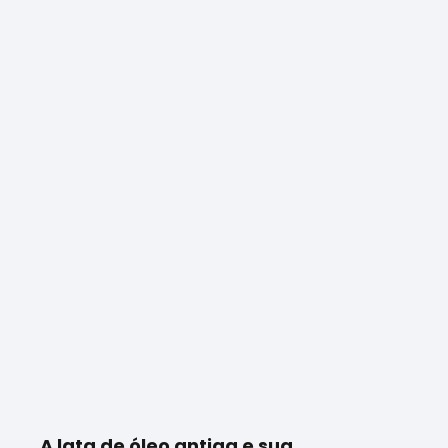
A lata de óleo antiga e sua