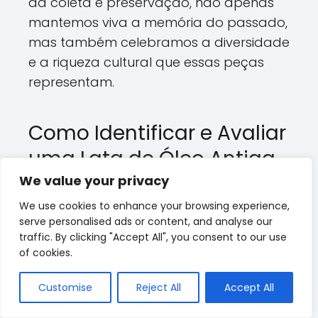
da coleta e preservação, não apenas
mantemos viva a memória do passado,
mas também celebramos a diversidade
e a riqueza cultural que essas peças
representam.
Como Identificar e Avaliar
uma Lata de Óleo Antiga
We value your privacy
No universo das
antiguidades
, a
lata
We use cookies to enhance your browsing experience,
de óleo antiga
se destaca não apenas
serve personalised ads or content, and analyse our
pela sua estética, mas também pela
traffic. By clicking "Accept All", you consent to our use
sua rica história e significado cultural.
of cookies.
Identificar e avaliar uma dessas peças
Customise
Reject All
Accept All
pode ser uma experiência fascinante,
repleta de nuances. Para os