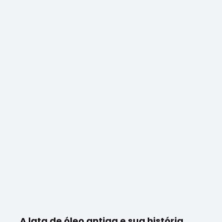
A lata de óleo antiga e sua história