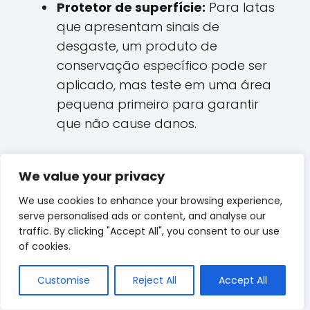
Protetor de superfície:
Para latas
que apresentam sinais de
desgaste, um produto de
conservação específico pode ser
aplicado, mas teste em uma área
pequena primeiro para garantir
que não cause danos.
Armazenamento Correto
We value your privacy
O local onde você guarda suas latas de
We use cookies to enhance your browsing experience,
óleo é crucial. Utilize prateleiras ou
serve personalised ads or content, and analyse our
traffic. By clicking "Accept All", you consent to our use
vitrines que ofereçam proteção contra
of cookies.
a luz direta e mudanças bruscas de
temperatura. Quando possível,
Customise
Reject All
Accept All
mantenha suas latas em caixas de