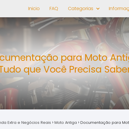
Inicio
FAQ
Categorias
Informa
cumentação para Moto Anti
Tudo que Você Precisa Sabe
nda Extra e Negócios Reais
Moto Antiga
Documentação para Moto