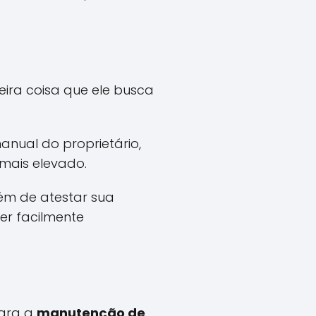
ira coisa que ele busca
ual do proprietário,
 mais elevado.
ém de atestar sua
r facilmente
para a
manutenção de