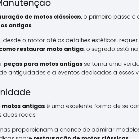
 Manutenção
auração de motos clássicas
, o primeiro passo é
os antigas
.
desde o motor até os detalhes estéticos, requer 
como restaurar moto antiga
, o segredo está na
or
peças para motos antigas
se torna uma verda
de antiguidades e a eventos dedicados a esses ve
unidade
 motos antigas
é uma excelente forma de se co
s duas rodas.
enas proporcionam a chance de admirar modelo
 dicas sobre
restauração de motos clássicas
.