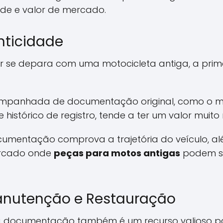
de e valor de mercado.
nticidade
se depara com uma motocicleta antiga, a prime
panhada de documentação original, como o man
histórico de registro, tende a ter um valor muito
cumentação comprova a trajetória do veículo, al
ercado onde
peças para motos antigas
podem se
Manutenção e Restauração
 a documentação também é um recurso valioso 