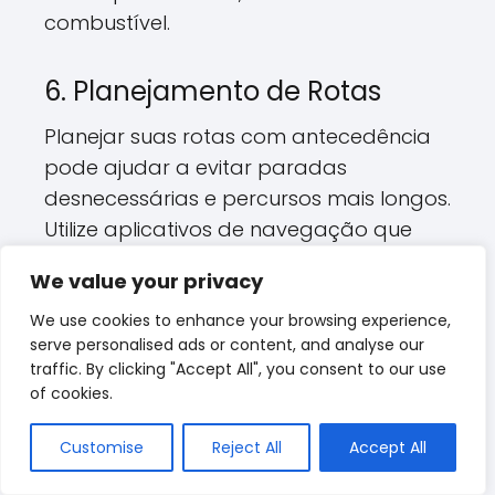
combustível.
6. Planejamento de Rotas
Planejar suas rotas com antecedência
pode ajudar a evitar paradas
desnecessárias e percursos mais longos.
Utilize aplicativos de navegação que
oferecem informações sobre o tráfego
We value your privacy
em tempo real. Isso não só economiza
combustível, mas também proporciona
We use cookies to enhance your browsing experience,
serve personalised ads or content, and analyse our
uma experiência de condução mais
traffic. By clicking "Accept All", you consent to our use
agradável, especialmente em eventos
of cookies.
de carros antigos, onde muitos
apreciam a beleza de veículos como o
Customise
Reject All
Accept All
Gol Quadrado
.